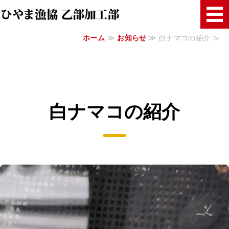
ひやま漁協 乙部加
ホーム
≫
お知らせ
≫ 白ナマコの紹介 ≫
ホーム
商品紹介
ご注文について
白ナマコの紹介
乙部加工部
ご注文・お問い合わせ